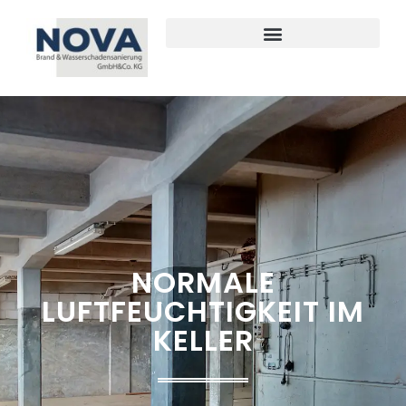
SANIERUNG & RENOVIERUNG
NORMALE
LUFTFEUCHTIGKEIT IM
KELLER